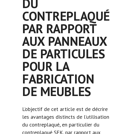
DU
CONTREPLAQUÉ
PAR RAPPORT
AUX PANNEAUX
DE PARTICULES
POUR LA
FABRICATION
DE MEUBLES
L’objectif de cet article est de décrire
les avantages distincts de l’utilisation
du
contreplaqué
, en particulier du
contreplaqué SFK, par rapport aux