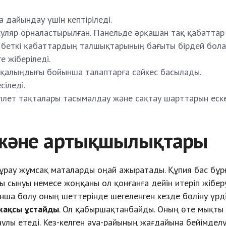
 дайындау үшін кептіріледі.
куляр орналастырылған. Панельде әрқашан тақ қабаттар
 беткі қабаттардың талшықтарының бағыты бірдей бола
 жіберіледі.
 қалыңдығы бойынша талаптарға сәйкес басылады.
іледі.
аллет тақталары тасымалдау және сақтау шарттарын еск
 және артықшылықтары
ұрау жұмсақ маталарды оңай ажыратады. Құпия бас бұр
 сынуы немесе жоңқаны ол қонғанға дейін итеріп жібер
ынша бөлу оның шеттерінде шегеленген кезде бөліну үрді
жақсы ұстайды
. Ол қабыршақтанбайды. Оның өте мықты
улы етеді. Кез-келген ауа-райының жағдайына бейімдел