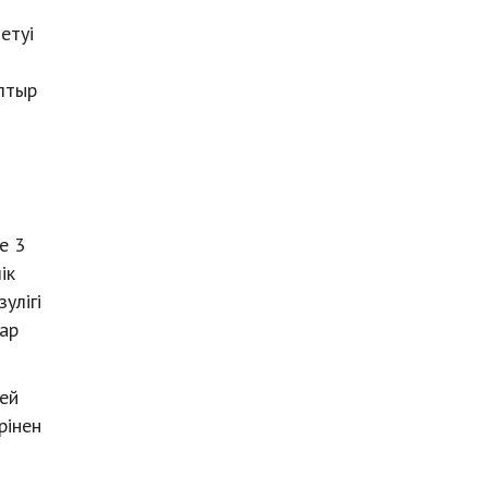
н
етуі
лтыр
е 3
ік
улігі
ар
ей
рінен