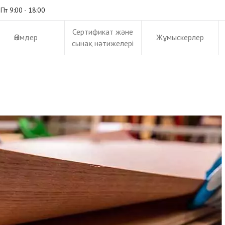
+88 (0) 202 0000 001
wilmer@mikado-them
 Пт 9:00 - 18:00
Сертификат және
Өнімдер
Жұмыскерлер
сынақ нәтижелері