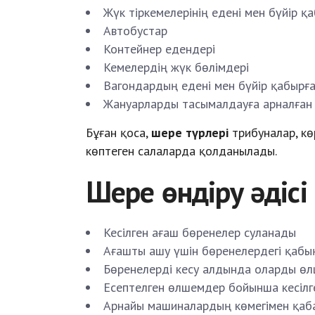
Жүк тіркемелерінің едені мен бүйір 
Автобустар
Контейнер едендері
Кемелердің жүк бөлімдері
Вагондардың едені мен бүйір қабырғ
Жануарларды тасымалдауға арналған 
Бұған қоса,
шере түрлері
трибуналар, кө
көптеген салаларда қолданылады.
Шере өндіру әдісі
Кесілген ағаш бөренелер суланады
Ағашты ашу үшін бөренелердегі қабы
Бөренелерді кесу алдында оларды өл
Есептелген өлшемдер бойынша кесілге
Арнайы машиналардың көмегімен қаб