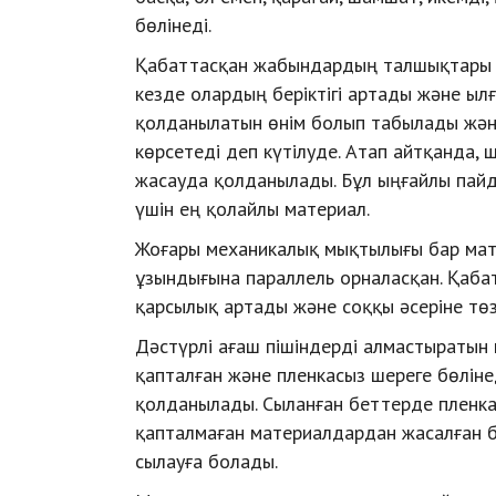
бөлінеді.
Қабаттасқан жабындардың талшықтары бір
кезде олардың беріктігі артады және ыл
қолданылатын өнім болып табылады және
көрсетеді деп күтілуде. Атап айтқанда,
жасауда қолданылады. Бұл ыңғайлы пайд
үшін ең қолайлы материал.
Жоғары механикалық мықтылығы бар мате
ұзындығына параллель орналасқан. Қабат
қарсылық артады және соққы әсеріне төзі
Дәстүрлі ағаш пішіндерді алмастыратын
қапталған және пленкасыз шереге бөлін
қолданылады. Сыланған беттерде пленка
қапталмаған материалдардан жасалған б
сылауға болады.