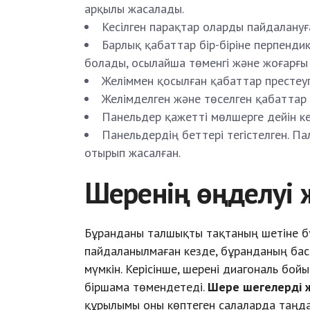
арқылы жасалады.
Кесілген парақтар оларды пайдалануға
Барлық қабаттар бір-біріне перпенди
болады, осылайша төменгі және жоғарғы
Желіммен қосылған қабаттар престеуге
Желімделген және төселген қабаттар
Панельдер қажетті мөлшерге дейін кес
Панельдердің беттері тегістелген. П
отырып жасалған.
Шеренің өңделуі
Бұранданы талшықты тақтаның шетіне б
пайдаланылмаған кезде, бұранданың басы
мүмкін. Керісінше, шерені диагональ бой
біршама төмендетеді.
Шере шегелерді 
құрылымы оны көптеген салаларда таңда