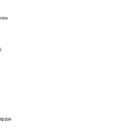
ген
і
ларды