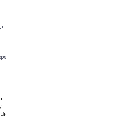
ды.
ере
ғы
уі
сін
у