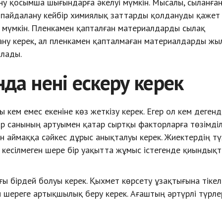
 қосымша шығындарға әкелуі мүмкін. Мысалы, сыланға
пайдалану кейбір химиялық заттарды қолдануды қажет 
 мүмкін. Пленкамен қапталған материалдарды сылақ
ну керек, ал пленкамен қапталмаған материалдарды жы
лады.
нда нені ескеру керек
 кем емес екеніне көз жеткізу керек. Егер ол кем дегенд
р санының артуымен қатар сыртқы факторларға төзімділ
аймаққа сәйкес дұрыс анықталуы керек. Жиектердің түз
 кесілмеген шере бір уақытта жұмыс істегенде қиындықт
 бірдей болуы керек. Қыхмет көрсету ұзақтығына тікел
ан шереге артықшылық беру керек. Ағаштың әртүрлі түрле