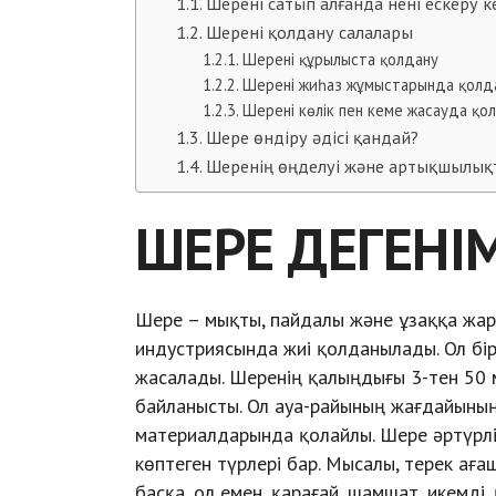
Шерені сатып алғанда нені ескеру к
Шерені қолдану салалары
Шерені құрылыста қолдану
Шерені жиһаз жұмыстарында қолд
Шерені көлік пен кеме жасауда қо
Шере өндіру әдісі қандай?
Шеренің өңделуі және артықшылық
ШЕРЕ ДЕГЕНІМ
Шере – мықты, пайдалы және ұзаққа жа
индустриясында жиі қолданылады. Ол бі
жасалады. Шеренің қалыңдығы 3-тен 50 
байланысты. Ол ауа-райының жағдайының
материалдарында қолайлы. Шере әртүрлі
көптеген түрлері бар. Мысалы, терек ағ
басқа, ол емен, қарағай, шамшат, икемді