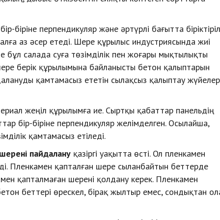
-біріне перпендикуляр және әртүрлі бағытта біріктіріл
ғалға аз әсер етеді. Шере құрылыс индустриясында жиі
 бұл салада суға төзімділік пен жоғары мықтылықты
 шере берік құрылымына байланысты бетон қалыптарын
алануды қамтамасыз ететін сылақсыз қалыптау жүйелер
риал жеңіл құрылымға ие. Сыртқы қабаттар панельдің
тар бір-біріне перпендикуляр желімделген. Осылайша,
мділік қамтамасыз етіледі.
шерені пайдалану
қазіргі уақытта өсті. Ол пленкамен
еді. Пленкамен қапталған шере сыланбайтын беттерде
мен қапталмаған шерені қолдану керек. Пленкамен
етон беттері өрескел, бірақ жылтыр емес, сондықтан о