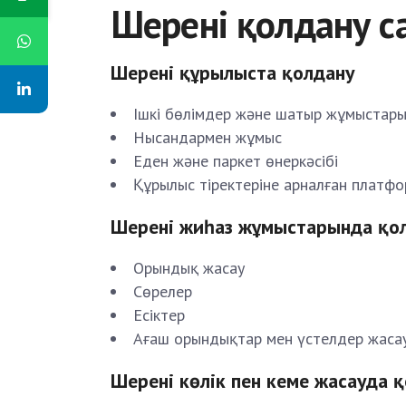
Шерені қолдану с
Шерені құрылыста қолдану
Ішкі бөлімдер және шатыр жұмыстар
Нысандармен жұмыс
Еден және паркет өнеркәсібі
Құрылыс тіректеріне арналған платф
Шерені жиһаз жұмыстарында қо
Орындық жасау
Сөрелер
Есіктер
Ағаш орындықтар мен үстелдер жаса
Шерені көлік пен кеме жасауда 