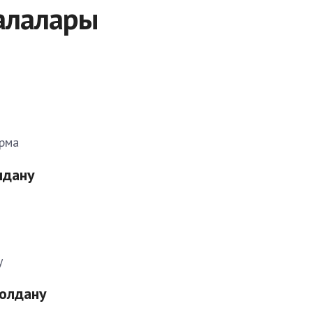
алалары
ы
орма
лдану
у
қолдану