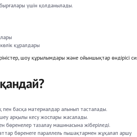
қабырғалары үшін қолданылады.
алары
көлік құралдары
ріністер, шоу құрылымдары және ойыншықтар өндірісі с
 қандай?
қ пен басқа материалдар алынып тасталады.
шеу арқылы кесу жоспары жасалады.
н бөренелер тазалау машинасына жіберіледі.
аттар бөренеге параллель пышақтармен жұқалап аршу