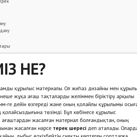
ерек
ану
лдану
тары
ІЗ НЕ?
рамды құрылыс материалы. Ол жиһаз дизайны мен құрыл
рнеше жұқа ағаш тақталарды желіммен біріктіру арқылы
мм-ге дейін өзгереді және оның қолайлы құрылымы осығ
 қолайсыздығына төзімді. Бұл көбінесе құрылыс
 ағаштардан жасалған материал болғандықтан, оның
ашынан жасалған нәрсе
терек шересі
деп аталады. Олард
, қайың, дыбыс өткізбейтін сияқты көптеген сорттарға