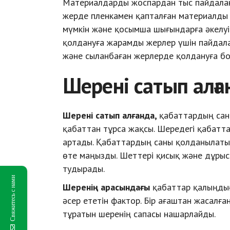
Материалдарды жоспардан тыс пайдалану
жерде пленкамен қапталған материалды 
мүмкін және қосымша шығындарға әкелуі
қолдануға жарамды жерлер үшін пайдала
және сыланбаған жерлерде қолдануға бо
Шерені сатып алға
Шерені сатып алғанда,
қабаттардың саны
қабаттан тұрса жақсы. Шередегі қабатта
артады. Қабаттардың саны қолданылатын 
өте маңызды. Шеттері қисық және дұрыс
тудырады.
Свяжитесь с нами
Шеренің арасындағы
қабаттар қалыңдығы
әсер ететін фактор. Бір ағаштан жасалғ
тұратын шеренің сапасы нашарлайды.