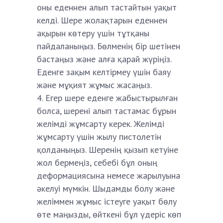
оны еденнен алып тастайтын уақыт
келді. Шере жолақтарын еденнен
ақырын көтеру үшін тұтқаны
пайдаланыңыз. Бөлменің бір шетінен
бастаңыз және алға қарай жүріңіз.
Еденге зақым келтірмеу үшін баяу
және мұқият жұмыс жасаңыз.
Егер шере еденге жабыстырылған
болса, шерені алып тастамас бұрын
желімді жұмсарту керек. Желімді
жұмсарту үшін жылу пистолетін
қолданыңыз. Шеренің қызып кетуіне
жол бермеңіз, себебі бұл оның
деформациясына немесе жарылуына
әкелуі мүмкін. Шыдамды болу және
желіммен жұмыс істеуге уақыт бөлу
өте маңызды, өйткені бұл үдеріс көп