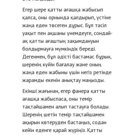
Егер шере қатты ағашқа жабысып
қалса, оны орнында қалдырып, үстіне
жаңа еден төсеген дұрыс. Бұл тәсіл
уақыт пен ақшаны үнемдеуге, сондай-
ақ қатты ағаштың зақымдануын
болдырмауға мүмкіндік береді.
Дегенмен, бұл әдісті бастамас бұрын,
шеренің күйін бағалау және оның
жаңа еден жабыны үшін негіз ретінде
жарамды екенін анықтау маңызды.
Екінші жағынан, егер фанера қатты
ағашқа жабыспаса, оны темір
тақтайшамен алып тастауға болады.
Шеренің шетін темір тақтайшамен
ақырын көтеруден бастаңыз, содан
кейін еденге қарай жүріңіз. Қатты