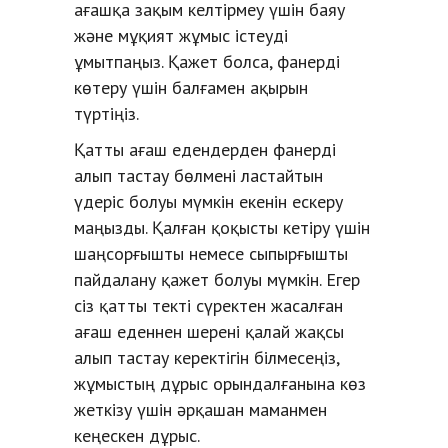
ағашқа зақым келтірмеу үшін баяу
және мұқият жұмыс істеуді
ұмытпаңыз. Қажет болса, фанерді
көтеру үшін балғамен ақырын
түртіңіз.
Қатты ағаш едендерден фанерді
алып тастау бөлмені ластайтын
үдеріс болуы мүмкін екенін ескеру
маңызды. Қалған қоқысты кетіру үшін
шаңсорғышты немесе сыпырғышты
пайдалану қажет болуы мүмкін. Егер
сіз қатты текті сүректен жасалған
ағаш еденнен шерені қалай жақсы
алып тастау керектігін білмесеңіз,
жұмыстың дұрыс орындалғанына көз
жеткізу үшін әрқашан маманмен
кеңескен дұрыс.