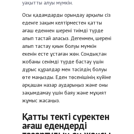
уақытты алуы мүмкін.
Осы қадамдарды орындау арқылы сіз
еденге зақым келтірместен қатты
ағаш еденнен шерені тиімді түрде
алып тастай аласыз. Дегенмен, шерені
алып тастау қиын болуы мүмкін
екенін есте ұстаған жөн. Сондықтан
жобаны сенімді түрде бастау үшін
дұрыс құралдар мен тәсілдің болуы
өте маңызды. Еден төсенішінің күйіне
әрқашан назар аударыңыз және оны
зақымдамау үшін баяу және мұқият
жұмыс жасаңыз.
Қатты текті сүректен
ағаш едендерді