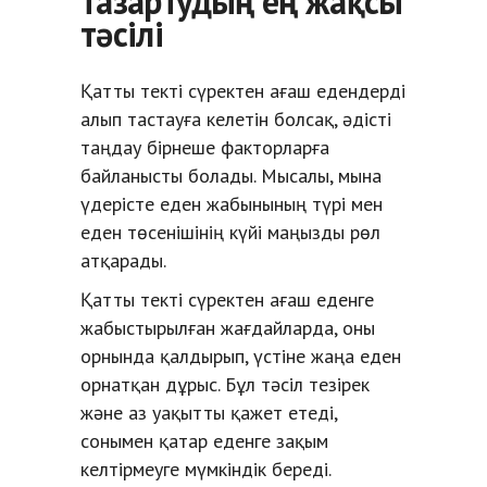
тазартудың ең жақсы
тәсілі
Қатты текті сүректен ағаш едендерді
алып тастауға келетін болсақ, әдісті
таңдау бірнеше факторларға
байланысты болады. Мысалы, мына
үдерісте еден жабынының түрі мен
еден төсенішінің күйі маңызды рөл
атқарады.
Қатты текті сүректен ағаш еденге
жабыстырылған жағдайларда, оны
орнында қалдырып, үстіне жаңа еден
орнатқан дұрыс. Бұл тәсіл тезірек
және аз уақытты қажет етеді,
сонымен қатар еденге зақым
келтірмеуге мүмкіндік береді.