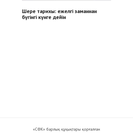
Шере тарихы: ежелгі заманнан
бүгінгі күнге дейін
«СФК» барлық құқықтары қорғалған