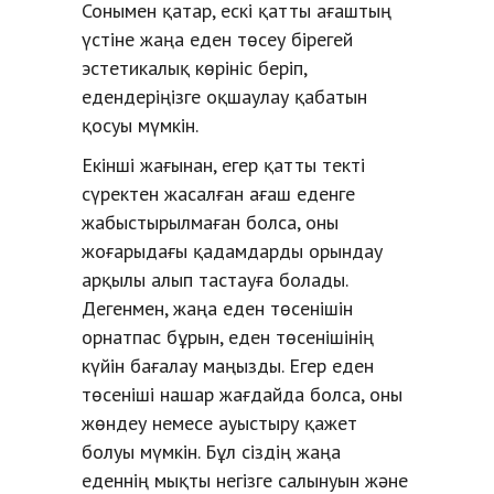
Сонымен қатар, ескі қатты ағаштың
үстіне жаңа еден төсеу бірегей
эстетикалық көрініс беріп,
едендеріңізге оқшаулау қабатын
қосуы мүмкін.
Екінші жағынан, егер қатты текті
сүректен жасалған ағаш еденге
жабыстырылмаған болса, оны
жоғарыдағы қадамдарды орындау
арқылы алып тастауға болады.
Дегенмен, жаңа еден төсенішін
орнатпас бұрын, еден төсенішінің
күйін бағалау маңызды. Егер еден
төсеніші нашар жағдайда болса, оны
жөндеу немесе ауыстыру қажет
болуы мүмкін. Бұл сіздің жаңа
еденнің мықты негізге салынуын және