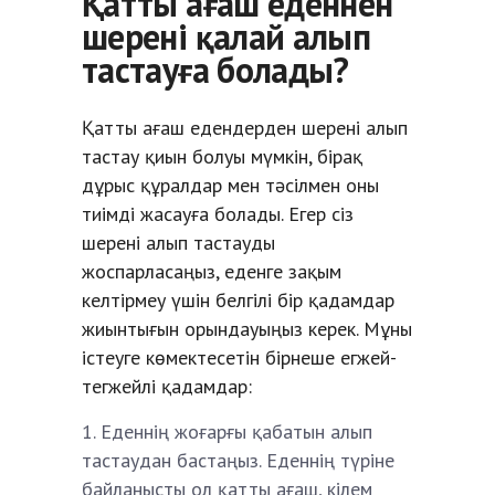
Қатты ағаш еденнен
шерені қалай алып
тастауға болады?
Қатты ағаш едендерден шерені алып
тастау қиын болуы мүмкін, бірақ
дұрыс құралдар мен тәсілмен оны
тиімді жасауға болады. Егер сіз
шерені алып тастауды
жоспарласаңыз, еденге зақым
келтірмеу үшін белгілі бір қадамдар
жиынтығын орындауыңыз керек. Мұны
істеуге көмектесетін бірнеше егжей-
тегжейлі қадамдар:
Еденнің жоғарғы қабатын алып
тастаудан бастаңыз. Еденнің түріне
байланысты ол қатты ағаш, кілем