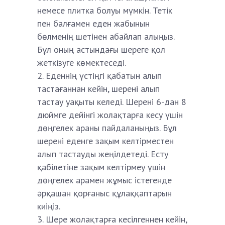
немесе плитка болуы мүмкін. Тетік
пен балғамен еден жабынын
бөлменің шетінен абайлап алыңыз.
Бұл оның астындағы шереге қол
жеткізуге көмектеседі.
Еденнің үстіңгі қабатын алып
тастағаннан кейін, шерені алып
тастау уақыты келеді. Шерені 6-дан 8
дюймге дейінгі жолақтарға кесу үшін
дөңгелек араны пайдаланыңыз. Бұл
шерені еденге зақым келтірместен
алып тастауды жеңілдетеді. Есту
қабілетіне зақым келтірмеу үшін
дөңгелек арамен жұмыс істегенде
әрқашан қорғаныс құлаққаптарын
киіңіз.
Шере жолақтарға кесілгеннен кейін,