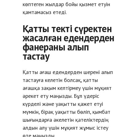
көптеген жылдар бойы қызмет етуін
қамтамасыз етеді.
Қатты текті сүректен
жасалған едендерден
фанераны алып
тастау
Қатты ағаш едендерден шерені алып
тастауға келетін болсақ, қатты
ағашқа зақым келтірмеу үшін мұқият
әрекет ету маңызды. Бұл үдеріс
күрделі және уақытты қажет етуі
мүмкін, бірақ уақытты бөліп, қымбат
шығындарға әкелетін қателіктердің
алдын алу үшін мұқият жұмыс істеу
өте маңызды.