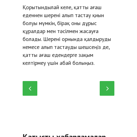
Қорытындылай келе, қатты ағаш
еденнен шерені алып тастау қиын
болуы мүмкін, бірақ оны дұрыс
құралдар мен тәсілмен жасауға
болады. Шерені орнында қалдыруды
немесе алып тастауды шешсеңіз де,
қатты ағаш едендерге зақым
келтірмеу үшін абай болыңыз.
Қатысты хабарламалар