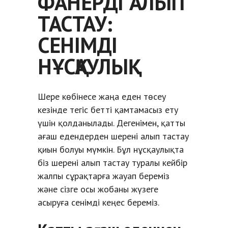
ФАНЕРДІ АЛЫП
ТАСТАУ:
СЕНІМДІ
НҰСҚАУЛЫҚ
Шере көбінесе жаңа еден төсеу
кезінде тегіс бетті қамтамасыз ету
үшін қолданылады. Дегенімен, қатты
ағаш едендерден шерені алып тастау
қиын болуы мүмкін. Бұл нұсқаулықта
біз шерені алып тастау туралы кейбір
жалпы сұрақтарға жауап береміз
және сізге осы жобаны жүзеге
асыруға сенімді кеңес береміз.