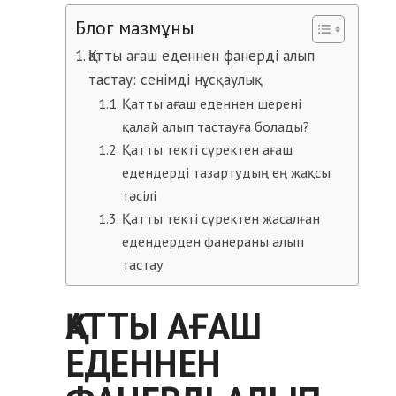
Блог мазмұны
Қатты ағаш еденнен фанерді алып
тастау: сенімді нұсқаулық
Қатты ағаш еденнен шерені
қалай алып тастауға болады?
Қатты текті сүректен ағаш
едендерді тазартудың ең жақсы
тәсілі
Қатты текті сүректен жасалған
едендерден фанераны алып
тастау
ҚАТТЫ АҒАШ
ЕДЕННЕН