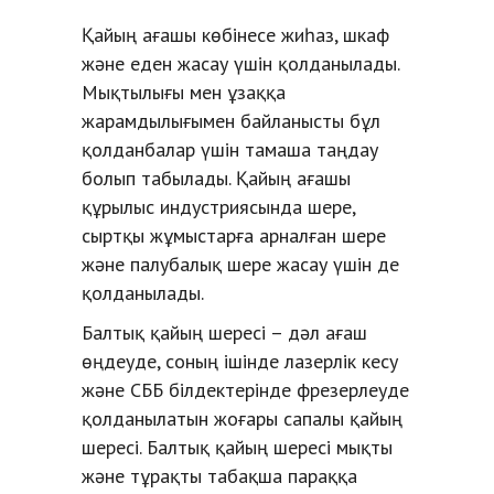
Қайың ағашы көбінесе жиһаз, шкаф
және еден жасау үшін қолданылады.
Мықтылығы мен ұзаққа
жарамдылығымен байланысты бұл
қолданбалар үшін тамаша таңдау
болып табылады. Қайың ағашы
құрылыс индустриясында шере,
сыртқы жұмыстарға арналған шере
және палубалық шере жасау үшін де
қолданылады.
Балтық қайың шересі – дәл ағаш
өңдеуде, соның ішінде лазерлік кесу
және СББ білдектерінде фрезерлеуде
қолданылатын жоғары сапалы қайың
шересі. Балтық қайың шересі мықты
және тұрақты табақша параққа