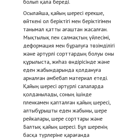
болып қала береді.
Осылайша, қайың шересі ерекше,
өйткені ол беріктігі мен беріктігімен
танымал қатты ағаштан жасалған.
Мықтылық пен салмақтың үйлесімі,
деформация мен бұралуға төзімділігі
және әртүрлі сорттардың болуы оны
құрылыста, жиһаз өндірісінде және
еден жабындарында қолдануға
арналған әмбебап материал етеді.
Қайың шересі әртүрлі салаларда
қолданылады, соның ішінде
пленкамен қапталған қайың шересі,
алтыбұрышты еден жабыны, шере
рейкалары, шере сорттары және
Балтық қайың шересі. Бұл шеренің
басқа түрлеріне қарағанда