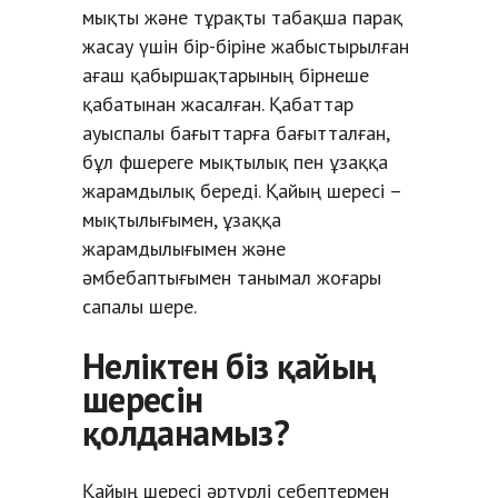
мықты және тұрақты табақша парақ
жасау үшін бір-біріне жабыстырылған
ағаш қабыршақтарының бірнеше
қабатынан жасалған. Қабаттар
ауыспалы бағыттарға бағытталған,
бұл фшереге мықтылық пен ұзаққа
жарамдылық береді. Қайың шересі –
мықтылығымен, ұзаққа
жарамдылығымен және
әмбебаптығымен танымал жоғары
сапалы шере.
Неліктен біз қайың
шересін
қолданамыз?
Қайың шересі әртүрлі себептермен