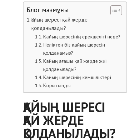
Блог мазмұны
Қайың шересі қай жерде
қолданылады?
Қайың шересінің ерекшелігі неде?
Неліктен біз қайың шересін
қолданамыз?
Қайың ағашы қай жерде жиі
қолданылады?
Қайың шересінің кемшіліктері
Қорытынды
ҚАЙЫҢ ШЕРЕСІ
ҚАЙ ЖЕРДЕ
ҚОЛДАНЫЛАДЫ?