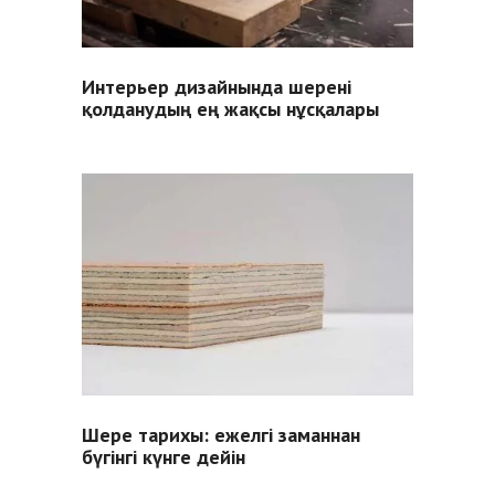
Интерьер дизайнында шерені
қолданудың ең жақсы нұсқалары
Шере тарихы: ежелгі заманнан
бүгінгі күнге дейін