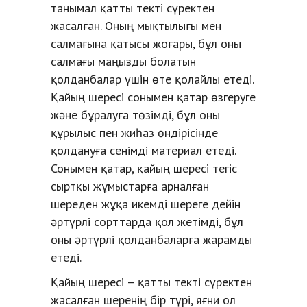
танымал қатты текті сүректен
жасалған. Оның мықтылығы мен
салмағына қатысы жоғары, бұл оны
салмағы маңызды болатын
қолданбалар үшін өте қолайлы етеді.
Қайың шересі сонымен қатар өзгеруге
және бұралуға төзімді, бұл оны
құрылыс пен жиһаз өндірісінде
қолдануға сенімді материал етеді.
Сонымен қатар, қайың шересі тегіс
сыртқы жұмыстарға арналған
шереден жұқа икемді шереге дейін
әртүрлі сорттарда қол жетімді, бұл
оны әртүрлі қолданбаларға жарамды
етеді.
Қайың шересі – қатты текті сүректен
жасалған шеренің бір түрі, яғни ол