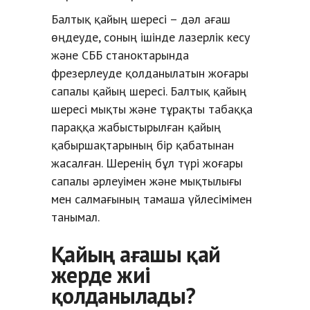
Балтық қайың шересі – дәл ағаш
өңдеуде, соның ішінде лазерлік кесу
және СББ станоктарында
фрезерлеуде қолданылатын жоғары
сапалы қайың шересі. Балтық қайың
шересі мықты және тұрақты табаққа
параққа жабыстырылған қайың
қабыршақтарының бір қабатынан
жасалған. Шеренің бұл түрі жоғары
сапалы әрлеуімен және мықтылығы
мен салмағының тамаша үйлесімімен
танымал.
Қайың ағашы қай
жерде жиі
қолданылады?