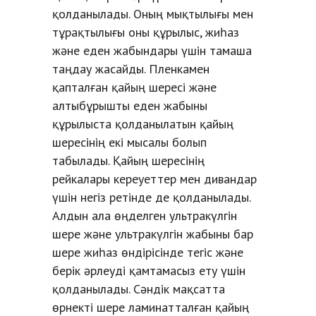
қолданылады. Оның мықтылығы мен
тұрақтылығы оны құрылыс, жиһаз
және еден жабындары үшін тамаша
таңдау жасайды. Пленкамен
қапталған қайың шересі және
алтыбұрышты еден жабыны
құрылыста қолданылатын қайың
шересінің екі мысалы болып
табылады. Қайың шересінің
рейкалары кереуеттер мен дивандар
үшін негіз ретінде де қолданылады.
Алдын ала өңделген ультракүлгін
шере және ультракүлгін жабыны бар
шере жиһаз өндірісінде тегіс және
берік әрлеуді қамтамасыз ету үшін
қолданылады. Сәндік мақсатта
өрнекті шере ламинатталған қайың