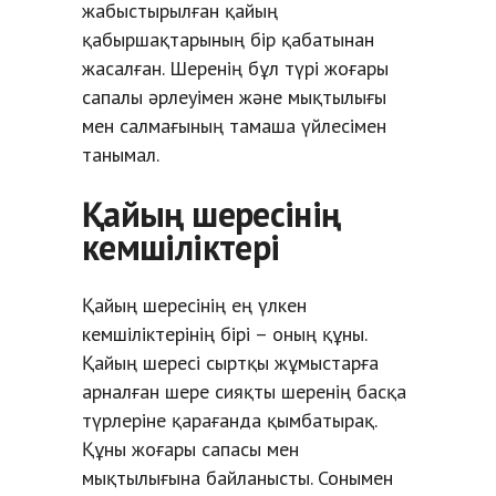
жабыстырылған қайың
қабыршақтарының бір қабатынан
жасалған. Шеренің бұл түрі жоғары
сапалы әрлеуімен және мықтылығы
мен салмағының тамаша үйлесімен
танымал.
Қайың шересінің
кемшіліктері
Қайың шересінің ең үлкен
кемшіліктерінің бірі – оның құны.
Қайың шересі сыртқы жұмыстарға
арналған шере сияқты шеренің басқа
түрлеріне қарағанда қымбатырақ.
Құны жоғары сапасы мен
мықтылығына байланысты. Сонымен