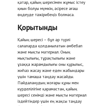
қатар, қайың шересімен жұмыс істеу
қиын болуы мүмкін, әсіресе ағаш
өңдеуде тәжірибеңіз болмаса.
Қорытынды
Қайың шересі – бұл әр түрлі
салаларда қолданылатын әмбебап
және мықты материал. Оның
мықтылығы, тұрақтылығы және
ұзаққа жарамдылығы оны құрылыс,
жиһаз жасау және еден жабындары
үшін тамаша таңдау жасайды.
Пайдаланудың жоғары құны мен
күрделілігіне қарамастан, қайың
шересі сенімді және мықты материал
іздейтіндер үшін ең жақсы таңдау