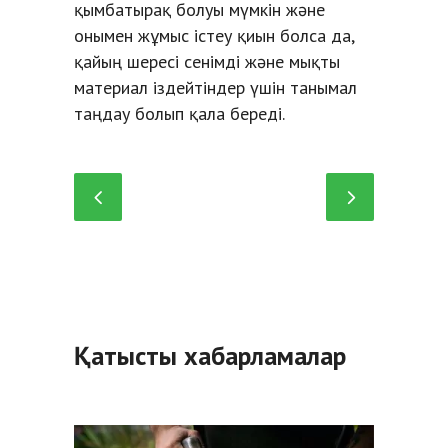
қымбатырақ болуы мүмкін және
онымен жұмыс істеу қиын болса да,
қайың шересі сенімді және мықты
материал іздейтіндер үшін танымал
таңдау болып қала береді.
Қатысты хабарламалар