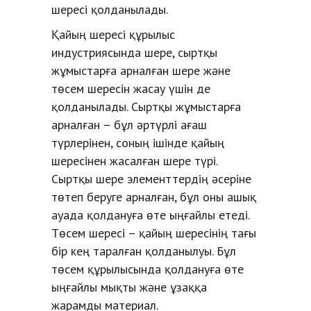
шересі қолданылады.
Қайың шересі құрылыс
индустриясында шере, сыртқы
жұмыстарға арналған шере және
төсем шересін жасау үшін де
қолданылады. Сыртқы жұмыстарға
арналған – бұл әртүрлі ағаш
түрлерінен, соның ішінде қайың
шересінен жасалған шере түрі.
Сыртқы шере элементтердің әсеріне
төтеп беруге арналған, бұл оны ашық
ауада қолдануға өте ыңғайлы етеді.
Төсем шересі – қайың шересінің тағы
бір кең таралған қолданылуы. Бұл
төсем құрылысында қолдануға өте
ыңғайлы мықты және ұзаққа
жарамды материал.