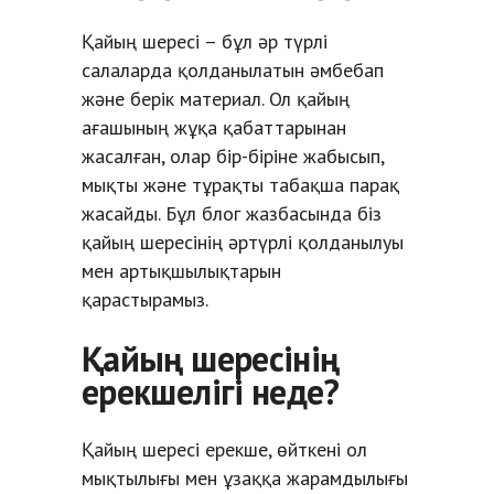
Қайың шересі – бұл әр түрлі
салаларда қолданылатын әмбебап
және берік материал. Ол қайың
ағашының жұқа қабаттарынан
жасалған, олар бір-біріне жабысып,
мықты және тұрақты табақша парақ
жасайды. Бұл блог жазбасында біз
қайың шересінің әртүрлі қолданылуы
мен артықшылықтарын
қарастырамыз.
Қайың шересінің
ерекшелігі неде?
Қайың шересі ерекше, өйткені ол
мықтылығы мен ұзаққа жарамдылығы